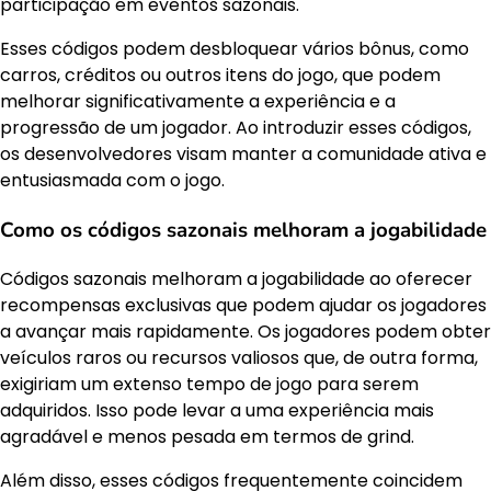
participação em eventos sazonais.
Esses códigos podem desbloquear vários bônus, como
carros, créditos ou outros itens do jogo, que podem
melhorar significativamente a experiência e a
progressão de um jogador. Ao introduzir esses códigos,
os desenvolvedores visam manter a comunidade ativa e
entusiasmada com o jogo.
Como os códigos sazonais melhoram a jogabilidade
Códigos sazonais melhoram a jogabilidade ao oferecer
recompensas exclusivas que podem ajudar os jogadores
a avançar mais rapidamente. Os jogadores podem obter
veículos raros ou recursos valiosos que, de outra forma,
exigiriam um extenso tempo de jogo para serem
adquiridos. Isso pode levar a uma experiência mais
agradável e menos pesada em termos de grind.
Além disso, esses códigos frequentemente coincidem