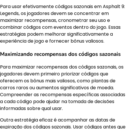
Para usar efetivamente códigos sazonais em Asphalt 9:
Legends, os jogadores devem se concentrar em
maximizar recompensas, cronometrar seu uso e
combinar códigos com eventos dentro do jogo. Essas
estratégias podem melhorar significativamente a
experiência de jogo e fornecer bônus valiosos.
Maximizando recompensas dos códigos sazonais
Para maximizar recompensas dos códigos sazonais, os
jogadores devem primeiro priorizar códigos que
oferecem os bônus mais valiosos, como plantas de
carros raros ou aumentos significativos de moeda.
Compreender as recompensas específicas associadas
a cada código pode ajudar na tomada de decisões
informadas sobre qual usar.
Outra estratégia eficaz é acompanhar as datas de
expiração dos códigos sazonais. Usar códigos antes que