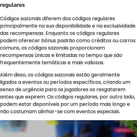
regulares
Códigos sazonais diferem dos códigos regulares
principalmente na sua disponibilidade e na exclusividade
das recompensas. Enquanto os códigos regulares
podem oferecer bônus padrão como créditos ou carros
comuns, os códigos sazonais proporcionam
recompensas únicas e limitadas no tempo que são
frequentemente temáticas e mais valiosas.
Além disso, os códigos sazonais estão geralmente
ligados a eventos ou períodos específicos, criando um
senso de urgência para os jogadores os resgatarem
antes que expirem. Os códigos regulares, por outro lado,
podem estar disponíveis por um período mais longo e
não costumam alinhar-se com eventos especiais.