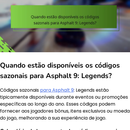
Quando estão disponíveis os códigos
sazonais para Asphalt 9: Legends?
Códigos sazonais
para Asphalt 9
: Legends estão
tipicamente disponíveis durante eventos ou promoções
específicas ao longo do ano. Esses códigos podem
fornecer aos jogadores bônus, itens exclusivos ou moeda
do jogo, melhorando a sua experiência de jogo.