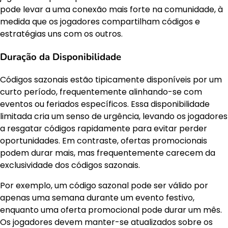
pode levar a uma conexão mais forte na comunidade, à
medida que os jogadores compartilham códigos e
estratégias uns com os outros.
Duração da Disponibilidade
Códigos sazonais estão tipicamente disponíveis por um
curto período, frequentemente alinhando-se com
eventos ou feriados específicos. Essa disponibilidade
limitada cria um senso de urgência, levando os jogadores
a resgatar códigos rapidamente para evitar perder
oportunidades. Em contraste, ofertas promocionais
podem durar mais, mas frequentemente carecem da
exclusividade dos códigos sazonais.
Por exemplo, um código sazonal pode ser válido por
apenas uma semana durante um evento festivo,
enquanto uma oferta promocional pode durar um mês.
Os jogadores devem manter-se atualizados sobre os