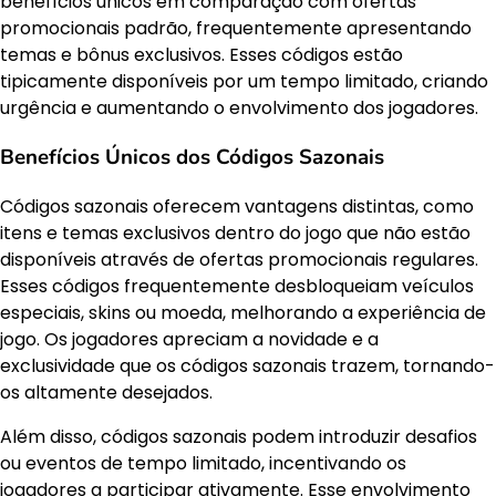
benefícios únicos em comparação com ofertas
promocionais padrão, frequentemente apresentando
temas e bônus exclusivos. Esses códigos estão
tipicamente disponíveis por um tempo limitado, criando
urgência e aumentando o envolvimento dos jogadores.
Benefícios Únicos dos Códigos Sazonais
Códigos sazonais oferecem vantagens distintas, como
itens e temas exclusivos dentro do jogo que não estão
disponíveis através de ofertas promocionais regulares.
Esses códigos frequentemente desbloqueiam veículos
especiais, skins ou moeda, melhorando a experiência de
jogo. Os jogadores apreciam a novidade e a
exclusividade que os códigos sazonais trazem, tornando-
os altamente desejados.
Além disso, códigos sazonais podem introduzir desafios
ou eventos de tempo limitado, incentivando os
jogadores a participar ativamente. Esse envolvimento