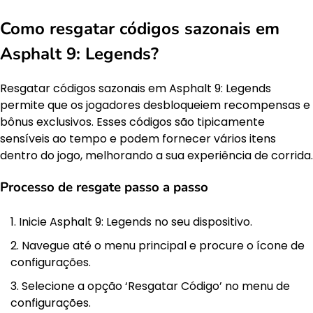
Como resgatar códigos sazonais em
Asphalt 9: Legends?
Resgatar códigos sazonais em Asphalt 9: Legends
permite que os jogadores desbloqueiem recompensas e
bônus exclusivos. Esses códigos são tipicamente
sensíveis ao tempo e podem fornecer vários itens
dentro do jogo, melhorando a sua experiência de corrida.
Processo de resgate passo a passo
Inicie Asphalt 9: Legends no seu dispositivo.
Navegue até o menu principal e procure o ícone de
configurações.
Selecione a opção ‘Resgatar Código’ no menu de
configurações.