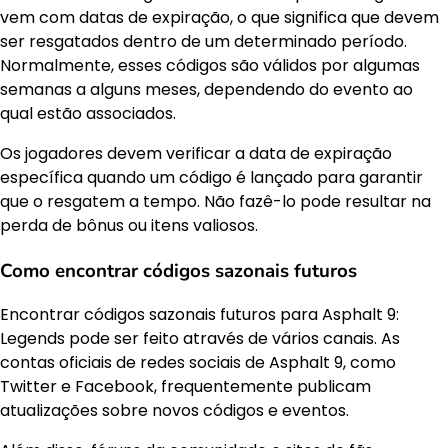
vem com datas de expiração, o que significa que devem
ser resgatados dentro de um determinado período.
Normalmente, esses códigos são válidos por algumas
semanas a alguns meses, dependendo do evento ao
qual estão associados.
Os jogadores devem verificar a data de expiração
específica quando um código é lançado para garantir
que o resgatem a tempo. Não fazê-lo pode resultar na
perda de bônus ou itens valiosos.
Como encontrar códigos sazonais futuros
Encontrar códigos sazonais futuros para Asphalt 9:
Legends pode ser feito através de vários canais. As
contas oficiais de redes sociais de Asphalt 9, como
Twitter e Facebook, frequentemente publicam
atualizações sobre novos códigos e eventos.