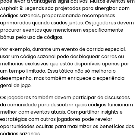
pode levar a vantagens significativas. Muitos eventos em
Asphalt 9: Legends são projetados para sinergizar com
códigos sazonais, proporcionando recompensas
aprimoradas quando usados juntos. Os jogadores devem
procurar eventos que mencionem especificamente
bônus pelo uso de códigos.
Por exemplo, durante um evento de corrida especial,
usar um código sazonal pode desbloquear carros ou
melhorias exclusivas que estão disponíveis apenas por
um tempo limitado. Essa tática não só melhora o
desempenho, mas também enriquece a experiência
geral de jogo.
Os jogadores também devem participar de discussões
da comunidade para descobrir quais códigos funcionam
melhor com eventos atuais. Compartilhar insights e
estratégias com outros jogadores pode revelar
oportunidades ocultas para maximizar os benefícios dos
códigos sazonais.