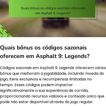
Quais bônus os códigos sazonais
oferecem em Asphalt 9: Legends?
Códigos sazonais em Asphalt 9: Legends oferecem vários
bônus que melhoram a jogabilidade, incluindo moeda do
jogo, itens exclusivos e recompensas limitadas no
tempo. Esses códigos podem impactar
significativamente a sua experiência de corrida,
proporcionando recursos valiosos e conteúdo único que
pode não estar disponível através do jogo regular.