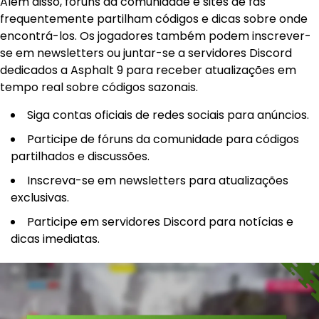
Além disso, fóruns da comunidade e sites de fãs
frequentemente partilham códigos e dicas sobre onde
encontrá-los. Os jogadores também podem inscrever-
se em newsletters ou juntar-se a servidores Discord
dedicados a Asphalt 9 para receber atualizações em
tempo real sobre códigos sazonais.
Siga contas oficiais de redes sociais para anúncios.
Participe de fóruns da comunidade para códigos
partilhados e discussões.
Inscreva-se em newsletters para atualizações
exclusivas.
Participe em servidores Discord para notícias e
dicas imediatas.