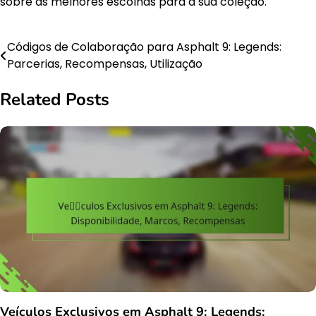
sobre as melhores escolhas para a sua coleção.
Códigos de Colaboração para Asphalt 9: Legends:
Post
Parcerias, Recompensas, Utilização
navigation
Related Posts
Veículos Exclusivos em Asphalt 9: Legends: