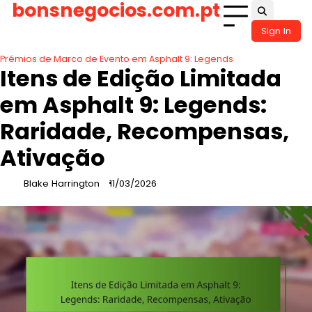
bonsnegocios.com.pt
Skip
to
Sign In
content
Prémios de Marco de Evento em Asphalt 9: Legends
Itens de Edição Limitada
em Asphalt 9: Legends:
Raridade, Recompensas,
Ativação
Blake Harrington
11/03/2026