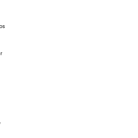
os
r
e