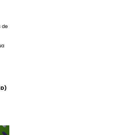
s de
ua
SD)