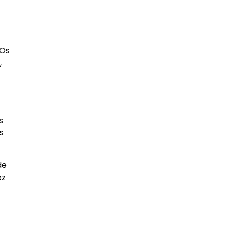
 Os
,
s
s
de
ez