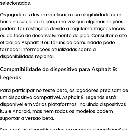
selecionadas.
Os jogadores devem verificar a sua elegibilidade com
base na sua localização, uma vez que algumas regiões
podem ter restrições devido a regulamentações locais
ou ao foco de desenvolvimento do jogo. Consultar o site
oficial de Asphalt 9 ou fóruns da comunidade pode
fornecer informações atualizadas sobre a
disponibilidade regional.
Compatibilidade do dispositivo para Asphalt 9:
Legends
Para participar no teste beta, os jogadores precisam de
um dispositivo compatível. Asphalt 9: Legends está
disponível em várias plataformas, incluindo dispositivos
iOS e Android, mas nem todos os modelos podem
suportar a versão beta.
Em geral, os dispositivos devem cumprir especificações