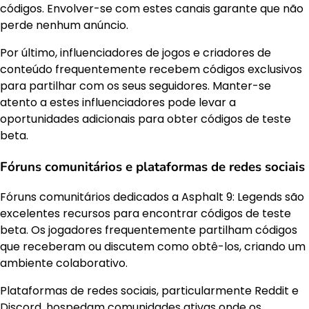
códigos. Envolver-se com estes canais garante que não
perde nenhum anúncio.
Por último, influenciadores de jogos e criadores de
conteúdo frequentemente recebem códigos exclusivos
para partilhar com os seus seguidores. Manter-se
atento a estes influenciadores pode levar a
oportunidades adicionais para obter códigos de teste
beta.
Fóruns comunitários e plataformas de redes sociais
Fóruns comunitários dedicados a Asphalt 9: Legends são
excelentes recursos para encontrar códigos de teste
beta. Os jogadores frequentemente partilham códigos
que receberam ou discutem como obtê-los, criando um
ambiente colaborativo.
Plataformas de redes sociais, particularmente Reddit e
Discord, hospedam comunidades ativas onde os