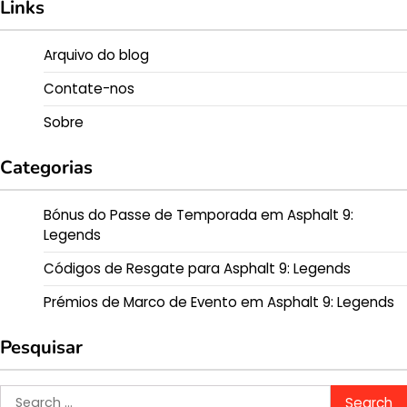
Links
Arquivo do blog
Contate-nos
Sobre
Categorias
Bónus do Passe de Temporada em Asphalt 9:
Legends
Códigos de Resgate para Asphalt 9: Legends
Prémios de Marco de Evento em Asphalt 9: Legends
Pesquisar
Search