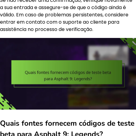
Se não receber uma confirmação, verifique novamente
a sua entrada e assegure-se de que o código ainda é
válido. Em caso de problemas persistentes, considere
entrar em contato com o suporte ao cliente para
assistência no processo de verificação.
Quais fontes fornecem códigos de teste
beta para Asphalt 9: Legends?