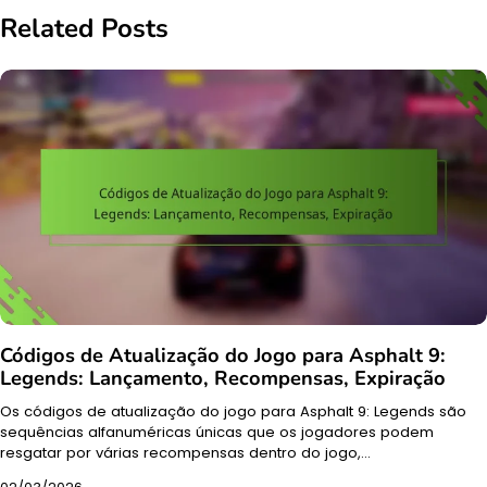
Related Posts
Códigos de Atualização do Jogo para Asphalt 9:
Legends: Lançamento, Recompensas, Expiração
Os códigos de atualização do jogo para Asphalt 9: Legends são
sequências alfanuméricas únicas que os jogadores podem
resgatar por várias recompensas dentro do jogo,…