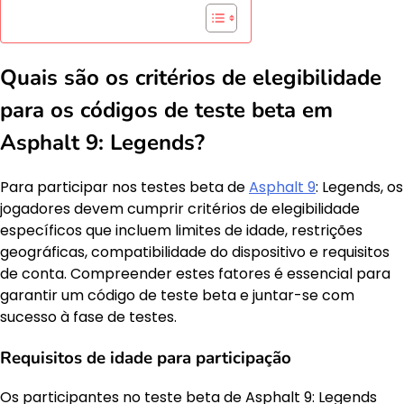
Quais são os critérios de elegibilidade
para os códigos de teste beta em
Asphalt 9: Legends?
Para participar nos testes beta de
Asphalt 9
: Legends, os
jogadores devem cumprir critérios de elegibilidade
específicos que incluem limites de idade, restrições
geográficas, compatibilidade do dispositivo e requisitos
de conta. Compreender estes fatores é essencial para
garantir um código de teste beta e juntar-se com
sucesso à fase de testes.
Requisitos de idade para participação
Os participantes no teste beta de Asphalt 9: Legends