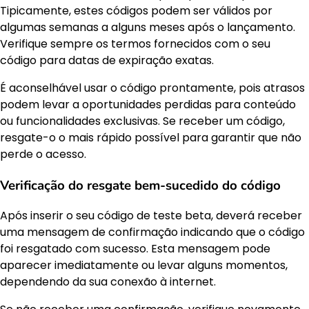
Tipicamente, estes códigos podem ser válidos por
algumas semanas a alguns meses após o lançamento.
Verifique sempre os termos fornecidos com o seu
código para datas de expiração exatas.
É aconselhável usar o código prontamente, pois atrasos
podem levar a oportunidades perdidas para conteúdo
ou funcionalidades exclusivas. Se receber um código,
resgate-o o mais rápido possível para garantir que não
perde o acesso.
Verificação do resgate bem-sucedido do código
Após inserir o seu código de teste beta, deverá receber
uma mensagem de confirmação indicando que o código
foi resgatado com sucesso. Esta mensagem pode
aparecer imediatamente ou levar alguns momentos,
dependendo da sua conexão à internet.