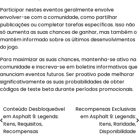
Participar nestes eventos geralmente envolve
envolver-se com a comunidade, como partilhar
publicações ou completar tarefas específicas. Isso não
só aumenta as suas chances de ganhar, mas também o
mantém informado sobre os últimos desenvolvimentos
do jogo.
Para maximizar as suas chances, mantenha-se ativo na
comunidade e inscreva-se em boletins informativos que
anunciam eventos futuros. Ser proativo pode melhorar
significativamente as suas probabilidades de obter
códigos de teste beta durante períodos promocionais.
Conteúdo Desbloqueável
Recompensas Exclusivas
Post
em Asphalt 9: Legends:
em Asphalt 9: Legends:
navigation
Itens, Requisitos,
Itens, Raridade,
Recompensas
Disponibilidade