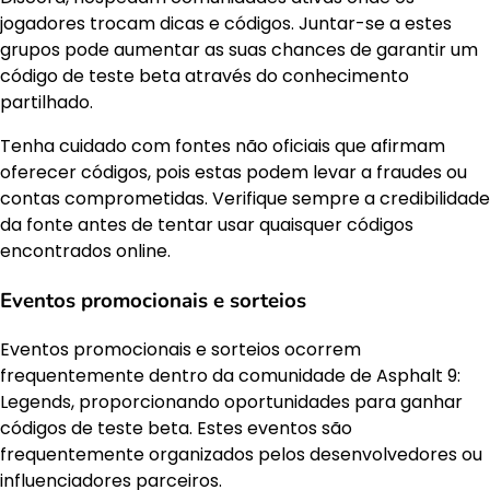
jogadores trocam dicas e códigos. Juntar-se a estes
grupos pode aumentar as suas chances de garantir um
código de teste beta através do conhecimento
partilhado.
Tenha cuidado com fontes não oficiais que afirmam
oferecer códigos, pois estas podem levar a fraudes ou
contas comprometidas. Verifique sempre a credibilidade
da fonte antes de tentar usar quaisquer códigos
encontrados online.
Eventos promocionais e sorteios
Eventos promocionais e sorteios ocorrem
frequentemente dentro da comunidade de Asphalt 9:
Legends, proporcionando oportunidades para ganhar
códigos de teste beta. Estes eventos são
frequentemente organizados pelos desenvolvedores ou
influenciadores parceiros.