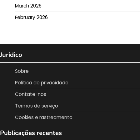
March 2026
February 2026
Jurídico
Sobre
Política de privacidade
Contate-nos
Termos de serviço
Cookies e rastreamento
Publicações recentes