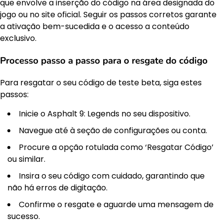
que envolve a inserção do código na área designada do
jogo ou no site oficial. Seguir os passos corretos garante
a ativação bem-sucedida e o acesso a conteúdo
exclusivo.
Processo passo a passo para o resgate do código
Para resgatar o seu código de teste beta, siga estes
passos:
Inicie o Asphalt 9: Legends no seu dispositivo.
Navegue até à seção de configurações ou conta.
Procure a opção rotulada como ‘Resgatar Código’
ou similar.
Insira o seu código com cuidado, garantindo que
não há erros de digitação.
Confirme o resgate e aguarde uma mensagem de
sucesso.