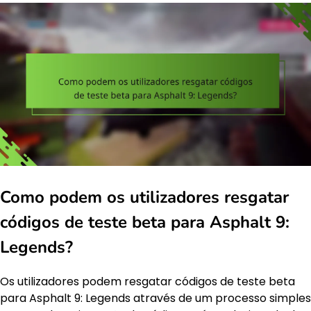
Como podem os utilizadores resgatar
códigos de teste beta para Asphalt 9:
Legends?
Os utilizadores podem resgatar códigos de teste beta
para Asphalt 9: Legends através de um processo simples