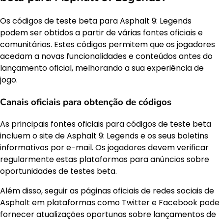
Os códigos de teste beta para Asphalt 9: Legends
podem ser obtidos a partir de várias fontes oficiais e
comunitárias. Estes códigos permitem que os jogadores
acedam a novas funcionalidades e conteúdos antes do
lançamento oficial, melhorando a sua experiência de
jogo.
Canais oficiais para obtenção de códigos
As principais fontes oficiais para códigos de teste beta
incluem o site de Asphalt 9: Legends e os seus boletins
informativos por e-mail. Os jogadores devem verificar
regularmente estas plataformas para anúncios sobre
oportunidades de testes beta.
Além disso, seguir as páginas oficiais de redes sociais de
Asphalt em plataformas como Twitter e Facebook pode
fornecer atualizações oportunas sobre lançamentos de