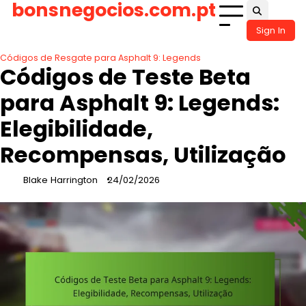
bonsnegocios.com.pt
Skip
to
Sign In
content
Códigos de Resgate para Asphalt 9: Legends
Códigos de Teste Beta
para Asphalt 9: Legends:
Elegibilidade,
Recompensas, Utilização
Blake Harrington
24/02/2026