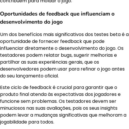
contribuem para moldar o jogo.
Oportunidades de feedback que influenciam o
desenvolvimento do jogo
Um dos benefícios mais significativos dos testes beta é a
oportunidade de fornecer feedback que pode
influenciar diretamente o desenvolvimento do jogo. Os
testadores podem relatar bugs, sugerir melhorias e
partilhar as suas experiências gerais, que os
desenvolvedores podem usar para refinar o jogo antes
do seu lançamento oficial.
Este ciclo de feedback é crucial para garantir que o
produto final atenda às expectativas dos jogadores e
funcione sem problemas. Os testadores devem ser
minuciosos nas suas avaliações, pois os seus insights
podem levar a mudanças significativas que melhoram a
jogabilidade para todos.