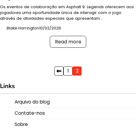
Os eventos de colaboração em Asphalt 9: Legends oferecem aos
jogadores uma oportunidade única de interagir com o jogo
através de atividades especiais que apresentam…
Blake Harrington
10/02/2026
Read more
Posts
1
2
pagination
Links
Arquivo do blog
Contate-nos
Sobre