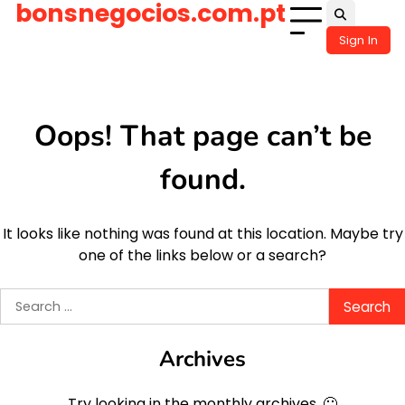
bonsnegocios.com.pt
Skip
to
Sign In
content
Oops! That page can’t be
found.
It looks like nothing was found at this location. Maybe try
one of the links below or a search?
Search
for:
Archives
Try looking in the monthly archives. 🙂